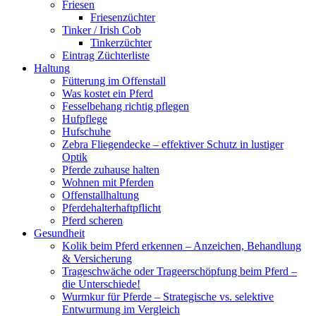
Friesen
Friesenzüchter
Tinker / Irish Cob
Tinkerzüchter
Eintrag Züchterliste
Haltung
Fütterung im Offenstall
Was kostet ein Pferd
Fesselbehang richtig pflegen
Hufpflege
Hufschuhe
Zebra Fliegendecke – effektiver Schutz in lustiger
Optik
Pferde zuhause halten
Wohnen mit Pferden
Offenstallhaltung
Pferdehalterhaftpflicht
Pferd scheren
Gesundheit
Kolik beim Pferd erkennen – Anzeichen, Behandlung
& Versicherung
Trageschwäche oder Trageerschöpfung beim Pferd –
die Unterschiede!
Wurmkur für Pferde – Strategische vs. selektive
Entwurmung im Vergleich