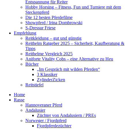
Entspannung für Reiter
Hobby Horsing – Fitness, Fun und Turniere mit dem
Steckenpferd
Die 12 besten Pferdefilme
Showpferd / Irina Dombrowski
S-Dressur Friese
Empfehlung
Reitkleidung – gut und günstig
Reithelm Ratgeber 2025 – Sicherheit, Kaufberatung &
Tipps
Reithelme Vergleich 2025
Aniforte Vitality Cobs – eine Alternative zu Heu
Bücher
„Im Gespräch mit wilden Pferden“
3 Klassiker
ZylinderZicken
Reitstiefel
Home
Rasse
Hannoveraner Pferd
Andalusier
Züchter von Andalusiern / PREs
Norweger / Fjordpferd
Fjordpferdezüchter