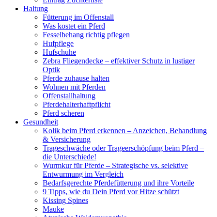
Haltung
Fütterung im Offenstall
Was kostet ein Pferd
Fesselbehang richtig pflegen
Hufpflege
Hufschuhe
Zebra Fliegendecke – effektiver Schutz in lustiger
Optik
Pferde zuhause halten
Wohnen mit Pferden
Offenstallhaltung
Pferdehalterhaftpflicht
Pferd scheren
Gesundheit
Kolik beim Pferd erkennen – Anzeichen, Behandlung
& Versicherung
Trageschwäche oder Trageerschöpfung beim Pferd –
die Unterschiede!
Wurmkur für Pferde – Strategische vs. selektive
Entwurmung im Vergleich
Bedarfsgerechte Pferdefütterung und ihre Vorteile
9 Tipps, wie du Dein Pferd vor Hitze schützt
Kissing Spines
Mauke