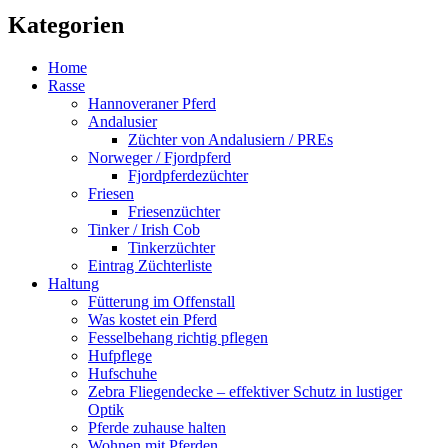
Kategorien
Home
Rasse
Hannoveraner Pferd
Andalusier
Züchter von Andalusiern / PREs
Norweger / Fjordpferd
Fjordpferdezüchter
Friesen
Friesenzüchter
Tinker / Irish Cob
Tinkerzüchter
Eintrag Züchterliste
Haltung
Fütterung im Offenstall
Was kostet ein Pferd
Fesselbehang richtig pflegen
Hufpflege
Hufschuhe
Zebra Fliegendecke – effektiver Schutz in lustiger
Optik
Pferde zuhause halten
Wohnen mit Pferden