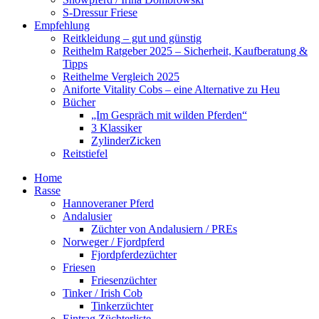
S-Dressur Friese
Empfehlung
Reitkleidung – gut und günstig
Reithelm Ratgeber 2025 – Sicherheit, Kaufberatung &
Tipps
Reithelme Vergleich 2025
Aniforte Vitality Cobs – eine Alternative zu Heu
Bücher
„Im Gespräch mit wilden Pferden“
3 Klassiker
ZylinderZicken
Reitstiefel
Home
Rasse
Hannoveraner Pferd
Andalusier
Züchter von Andalusiern / PREs
Norweger / Fjordpferd
Fjordpferdezüchter
Friesen
Friesenzüchter
Tinker / Irish Cob
Tinkerzüchter
Eintrag Züchterliste