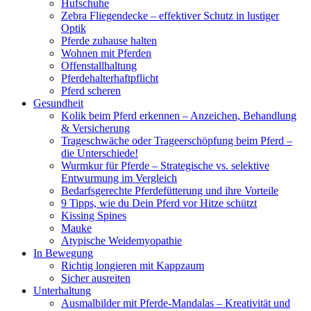
Hufschuhe
Zebra Fliegendecke – effektiver Schutz in lustiger
Optik
Pferde zuhause halten
Wohnen mit Pferden
Offenstallhaltung
Pferdehalterhaftpflicht
Pferd scheren
Gesundheit
Kolik beim Pferd erkennen – Anzeichen, Behandlung
& Versicherung
Trageschwäche oder Trageerschöpfung beim Pferd –
die Unterschiede!
Wurmkur für Pferde – Strategische vs. selektive
Entwurmung im Vergleich
Bedarfsgerechte Pferdefütterung und ihre Vorteile
9 Tipps, wie du Dein Pferd vor Hitze schützt
Kissing Spines
Mauke
Atypische Weidemyopathie
In Bewegung
Richtig longieren mit Kappzaum
Sicher ausreiten
Unterhaltung
Ausmalbilder mit Pferde-Mandalas – Kreativität und