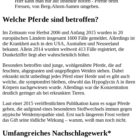
Hier kann man nur auf Instinkte hoffen - Pferde beim
Fressen, von Berg-Ahorn-Samen umgeben.
Welche Pferde sind betroffen?
Im Zeitraum von Herbst 2006 und Anfang 2015 wurden in 20
europäischen Ländern insgesamt 1600 Fälle gemeldet. Allerdings ist
die Krankheit auch in den USA, Australien und Neuseeland
bekannt. Allein 2014 wurden weltweit 413 Fälle registriert, die
Dunkelziffer liegt aber wahrscheinlich höher.
Besonders betroffen sind junge, wohlgenährte Pferde, die auf
feuchten, abgegrasten und ungepflegten Weiden stehen. Dabei
erkrankt nicht unbedingt jedes Pferd einer Herde und es gibt auch
welche, die symptomfrei bleiben, obwohl das Hypoglycin A in ihren
Körpern nachgewiesen wurde. Allerdings war die Konzentration
deutlich geringer als bei erkrankten Tieren.
Laut einer 2015 veröffentlichten Publikation kann es sogar Pferde
geben, die aufgrund eines besonderen Stoffwechsels immun gegen
atypische Weidemyopathie sind. Erst nach längerem Frost verliert
das Gift seine tödliche Wirkung – warum, weiß man noch nicht.
Umfangreiches Nachschlagewerk*