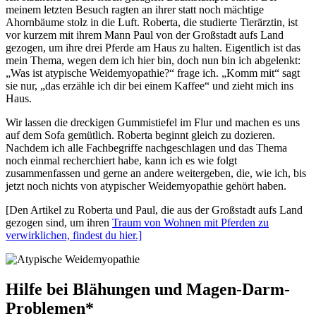
meinem letzten Besuch ragten an ihrer statt noch mächtige
Ahornbäume stolz in die Luft. Roberta, die studierte Tierärztin, ist
vor kurzem mit ihrem Mann Paul von der Großstadt aufs Land
gezogen, um ihre drei Pferde am Haus zu halten. Eigentlich ist das
mein Thema, wegen dem ich hier bin, doch nun bin ich abgelenkt:
„Was ist atypische Weidemyopathie?“ frage ich. „Komm mit“ sagt
sie nur, „das erzähle ich dir bei einem Kaffee“ und zieht mich ins
Haus.
Wir lassen die dreckigen Gummistiefel im Flur und machen es uns
auf dem Sofa gemütlich. Roberta beginnt gleich zu dozieren.
Nachdem ich alle Fachbegriffe nachgeschlagen und das Thema
noch einmal recherchiert habe, kann ich es wie folgt
zusammenfassen und gerne an andere weitergeben, die, wie ich, bis
jetzt noch nichts von atypischer Weidemyopathie gehört haben.
[Den Artikel zu Roberta und Paul, die aus der Großstadt aufs Land
gezogen sind, um ihren
Traum von Wohnen mit Pferden zu
verwirklichen, findest du hier.]
Hilfe bei Blähungen und Magen-Darm-
Problemen*