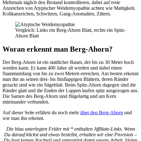
Mehrmals täglich den Bestand kontrollieren, dabei auf erste
Anzeichen von Atypischer Weidemyopathie achten wie Mattigkeit,
Kolikanzeichen, Schwitzen, Gang-Anomalien, Zittern.
Vergleich: Links ein Berg-Ahorn Blatt, rechts ein Spitz-
Ahorn Blatt
Woran erkennt man Berg-Ahorn?
Der Berg-Ahorn ist ein stattlicher Baum, der bis zu 30 Meter hoch
werden kann. Er kann 400 Jahre alt werden und dabei einen
Stammumfang von bis zu zwei Metern erreichen. Am besten erkennt
man ihn an seinen drei- bis fünflappigen Blättern, deren Ränder
gezackt sind wie ein Sägeblatt. Beim Spitz-Ahorn dagegen sind die
Ränder glatt und die Enden der Lappen laufen spitz ausgezogen aus.
Die Samen des Berg-Ahorn sind flügelartig und am Kern
miteinander verbunden.
Auf dieser Seite erfährst du noch mehr
über den Berg-Ahorn
und
wie man ihn erkennt.
Die blau unterlegten Felder mit * enthalten Affiliate-Links. Wenn
Du darauf klickst und etwas bestellst, erhalten wir eine Provision –
Du hast keinen Nachteil und unterstützt damit unsere Arbeit. Vielen