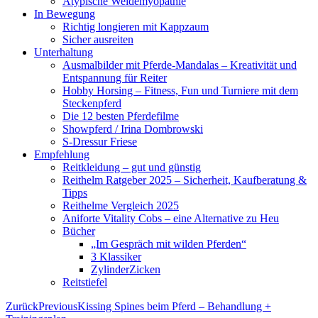
Atypische Weidemyopathie
In Bewegung
Richtig longieren mit Kappzaum
Sicher ausreiten
Unterhaltung
Ausmalbilder mit Pferde-Mandalas – Kreativität und
Entspannung für Reiter
Hobby Horsing – Fitness, Fun und Turniere mit dem
Steckenpferd
Die 12 besten Pferdefilme
Showpferd / Irina Dombrowski
S-Dressur Friese
Empfehlung
Reitkleidung – gut und günstig
Reithelm Ratgeber 2025 – Sicherheit, Kaufberatung &
Tipps
Reithelme Vergleich 2025
Aniforte Vitality Cobs – eine Alternative zu Heu
Bücher
„Im Gespräch mit wilden Pferden“
3 Klassiker
ZylinderZicken
Reitstiefel
Zurück
Previous
Kissing Spines beim Pferd – Behandlung +