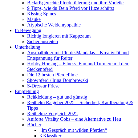
Bedarfsgerechte Pferdefütterung und ihre Vorteile
9 Tipps, wie du Dein Pferd vor Hitze schützt
Kissing Spines
Mauke
Atypische Weidemyopathie
In Bewegung
Richtig longieren mit Kappzaum
Sicher ausreiten
Unterhaltung
Ausmalbilder mit Pferde-Mandalas – Kreativität und
Entspannung für Reiter
Hobby Horsing – Fitness, Fun und Turniere mit dem
Steckenpferd
Die 12 besten Pferdefilme
Showpferd / Irina Dombrowski
S-Dressur Friese
Empfehlung
Reitkleidung – gut und günstig
Reithelm Ratgeber 2025 – Sicherheit, Kaufberatung &
Tipps
Reithelme Vergleich 2025
Aniforte Vitality Cobs – eine Alternative zu Heu
Bücher
„Im Gespräch mit wilden Pferden“
3 Klassiker