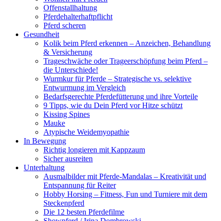
Offenstallhaltung
Pferdehalterhaftpflicht
Pferd scheren
Gesundheit
Kolik beim Pferd erkennen – Anzeichen, Behandlung
& Versicherung
Trageschwäche oder Trageerschöpfung beim Pferd –
die Unterschiede!
Wurmkur für Pferde – Strategische vs. selektive
Entwurmung im Vergleich
Bedarfsgerechte Pferdefütterung und ihre Vorteile
9 Tipps, wie du Dein Pferd vor Hitze schützt
Kissing Spines
Mauke
Atypische Weidemyopathie
In Bewegung
Richtig longieren mit Kappzaum
Sicher ausreiten
Unterhaltung
Ausmalbilder mit Pferde-Mandalas – Kreativität und
Entspannung für Reiter
Hobby Horsing – Fitness, Fun und Turniere mit dem
Steckenpferd
Die 12 besten Pferdefilme
Showpferd / Irina Dombrowski