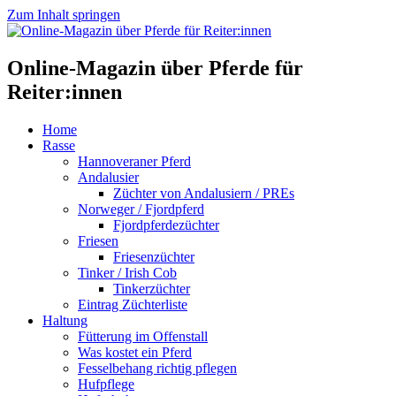
Zum Inhalt springen
Online-Magazin über Pferde für
Reiter:innen
Home
Rasse
Hannoveraner Pferd
Andalusier
Züchter von Andalusiern / PREs
Norweger / Fjordpferd
Fjordpferdezüchter
Friesen
Friesenzüchter
Tinker / Irish Cob
Tinkerzüchter
Eintrag Züchterliste
Haltung
Fütterung im Offenstall
Was kostet ein Pferd
Fesselbehang richtig pflegen
Hufpflege