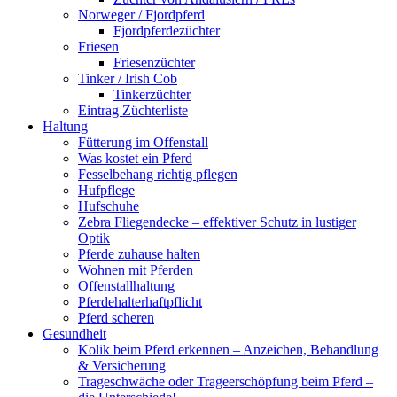
Norweger / Fjordpferd
Fjordpferdezüchter
Friesen
Friesenzüchter
Tinker / Irish Cob
Tinkerzüchter
Eintrag Züchterliste
Haltung
Fütterung im Offenstall
Was kostet ein Pferd
Fesselbehang richtig pflegen
Hufpflege
Hufschuhe
Zebra Fliegendecke – effektiver Schutz in lustiger
Optik
Pferde zuhause halten
Wohnen mit Pferden
Offenstallhaltung
Pferdehalterhaftpflicht
Pferd scheren
Gesundheit
Kolik beim Pferd erkennen – Anzeichen, Behandlung
& Versicherung
Trageschwäche oder Trageerschöpfung beim Pferd –