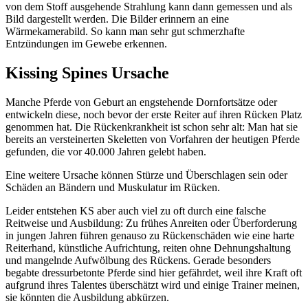
von dem Stoff ausgehende Strahlung kann dann gemessen und als
Bild dargestellt werden. Die Bilder erinnern an eine
Wärmekamerabild. So kann man sehr gut schmerzhafte
Entzündungen im Gewebe erkennen.
Kissing Spines Ursache
Manche Pferde von Geburt an engstehende Dornfortsätze oder
entwickeln diese, noch bevor der erste Reiter auf ihren Rücken Platz
genommen hat. Die Rückenkrankheit ist schon sehr alt: Man hat sie
bereits an versteinerten Skeletten von Vorfahren der heutigen Pferde
gefunden, die vor 40.000 Jahren gelebt haben.
Eine weitere Ursache können Stürze und Überschlagen sein oder
Schäden an Bändern und Muskulatur im Rücken.
Leider entstehen KS aber auch viel zu oft durch eine falsche
Reitweise und Ausbildung: Zu frühes Anreiten oder Überforderung
in jungen Jahren führen genauso zu Rückenschäden wie eine harte
Reiterhand, künstliche Aufrichtung, reiten ohne Dehnungshaltung
und mangelnde Aufwölbung des Rückens. Gerade besonders
begabte dressurbetonte Pferde sind hier gefährdet, weil ihre Kraft oft
aufgrund ihres Talentes überschätzt wird und einige Trainer meinen,
sie könnten die Ausbildung abkürzen.