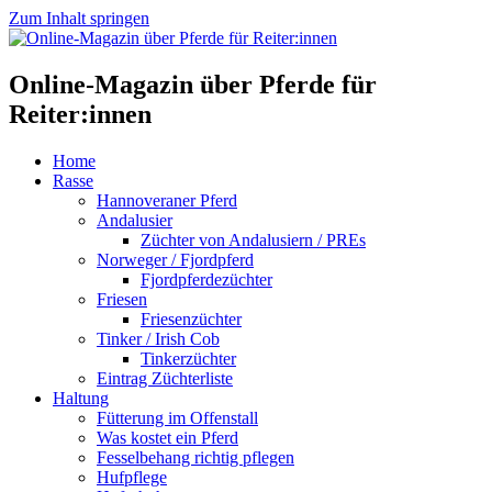
Zum Inhalt springen
Online-Magazin über Pferde für
Reiter:innen
Home
Rasse
Hannoveraner Pferd
Andalusier
Züchter von Andalusiern / PREs
Norweger / Fjordpferd
Fjordpferdezüchter
Friesen
Friesenzüchter
Tinker / Irish Cob
Tinkerzüchter
Eintrag Züchterliste
Haltung
Fütterung im Offenstall
Was kostet ein Pferd
Fesselbehang richtig pflegen
Hufpflege