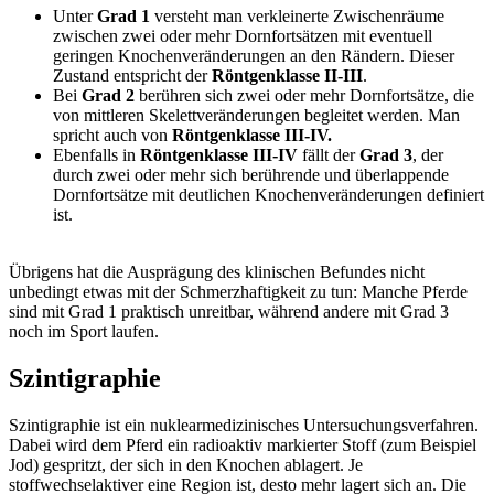
Unter
Grad 1
versteht man verkleinerte Zwischenräume
zwischen zwei oder mehr Dornfortsätzen mit eventuell
geringen Knochenveränderungen an den Rändern. Dieser
Zustand entspricht der
Röntgenklasse II-III
.
Bei
Grad 2
berühren sich zwei oder mehr Dornfortsätze, die
von mittleren Skelettveränderungen begleitet werden. Man
spricht auch von
Röntgenklasse III-IV.
Ebenfalls in
Röntgenklasse III-IV
fällt der
Grad 3
, der
durch zwei oder mehr sich berührende und überlappende
Dornfortsätze mit deutlichen Knochenveränderungen definiert
ist.
Übrigens hat die Ausprägung des klinischen Befundes nicht
unbedingt etwas mit der Schmerzhaftigkeit zu tun: Manche Pferde
sind mit Grad 1 praktisch unreitbar, während andere mit Grad 3
noch im Sport laufen.
Szintigraphie
Szintigraphie ist ein nuklearmedizinisches Untersuchungsverfahren.
Dabei wird dem Pferd ein radioaktiv markierter Stoff (zum Beispiel
Jod) gespritzt, der sich in den Knochen ablagert. Je
stoffwechselaktiver eine Region ist, desto mehr lagert sich an. Die