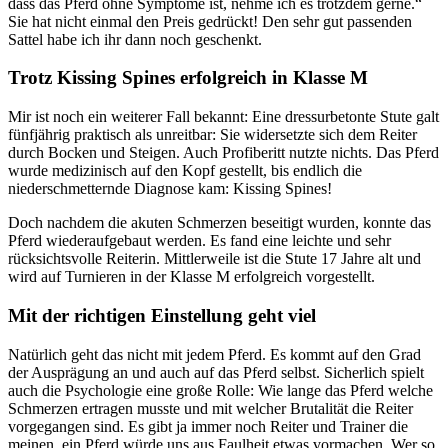
dass das Pferd ohne Symptome ist, nehme ich es trotzdem gerne.“
Sie hat nicht einmal den Preis gedrückt! Den sehr gut passenden
Sattel habe ich ihr dann noch geschenkt.
Trotz Kissing Spines erfolgreich in Klasse M
Mir ist noch ein weiterer Fall bekannt: Eine dressurbetonte Stute galt
fünfjährig praktisch als unreitbar: Sie widersetzte sich dem Reiter
durch Bocken und Steigen. Auch Profiberitt nutzte nichts. Das Pferd
wurde medizinisch auf den Kopf gestellt, bis endlich die
niederschmetternde Diagnose kam: Kissing Spines!
Doch nachdem die akuten Schmerzen beseitigt wurden, konnte das
Pferd wiederaufgebaut werden. Es fand eine leichte und sehr
rücksichtsvolle Reiterin. Mittlerweile ist die Stute 17 Jahre alt und
wird auf Turnieren in der Klasse M erfolgreich vorgestellt.
Mit der richtigen Einstellung geht viel
Natürlich geht das nicht mit jedem Pferd. Es kommt auf den Grad
der Ausprägung an und auch auf das Pferd selbst. Sicherlich spielt
auch die Psychologie eine große Rolle: Wie lange das Pferd welche
Schmerzen ertragen musste und mit welcher Brutalität die Reiter
vorgegangen sind. Es gibt ja immer noch Reiter und Trainer die
meinen, ein Pferd würde uns aus Faulheit etwas vormachen. Wer so