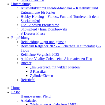
Unterhaltung
Ausmalbilder mit Pferde-Mandalas – Kreativität und
Entspannung für Reiter
Hobby Horsing – Fitness, Fun und Turniere mit dem
Steckenpferd
Die 12 besten Pferdefilme
Showpferd / Irina Dombrowski
S-Dressur Friese
Empfehlung
Reitkleidung – gut und günstig
Reithelm Ratgeber 2025 – Sicherheit, Kaufberatung &
Tipps
Reithelme Vergleich 2025
Aniforte Vitality Cobs – eine Alternative zu Heu
Bücher
„Im Gespräch mit wilden Pferden“
3 Klassiker
ZylinderZicken
Reitstiefel
Home
Rasse
Hannoveraner Pferd
Andalusier
Züchter von Andalusiern / PREs