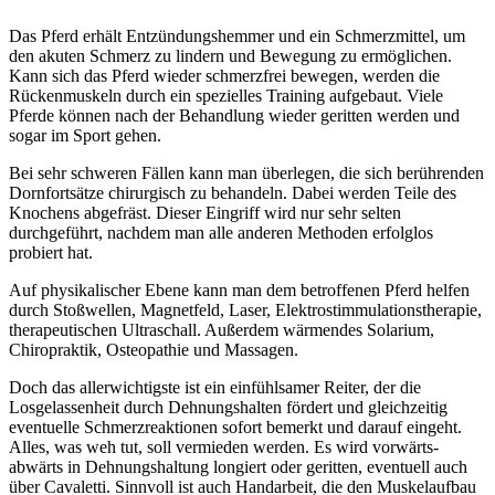
Das Pferd erhält Entzündungshemmer und ein Schmerzmittel, um
den akuten Schmerz zu lindern und Bewegung zu ermöglichen.
Kann sich das Pferd wieder schmerzfrei bewegen, werden die
Rückenmuskeln durch ein spezielles Training aufgebaut. Viele
Pferde können nach der Behandlung wieder geritten werden und
sogar im Sport gehen.
Bei sehr schweren Fällen kann man überlegen, die sich berührenden
Dornfortsätze chirurgisch zu behandeln. Dabei werden Teile des
Knochens abgefräst. Dieser Eingriff wird nur sehr selten
durchgeführt, nachdem man alle anderen Methoden erfolglos
probiert hat.
Auf physikalischer Ebene kann man dem betroffenen Pferd helfen
durch Stoßwellen, Magnetfeld, Laser, Elektrostimmulationstherapie,
therapeutischen Ultraschall. Außerdem wärmendes Solarium,
Chiropraktik, Osteopathie und Massagen.
Doch das allerwichtigste ist ein einfühlsamer Reiter, der die
Losgelassenheit durch Dehnungshalten fördert und gleichzeitig
eventuelle Schmerzreaktionen sofort bemerkt und darauf eingeht.
Alles, was weh tut, soll vermieden werden. Es wird vorwärts-
abwärts in Dehnungshaltung longiert oder geritten, eventuell auch
über Cavaletti. Sinnvoll ist auch Handarbeit, die den Muskelaufbau