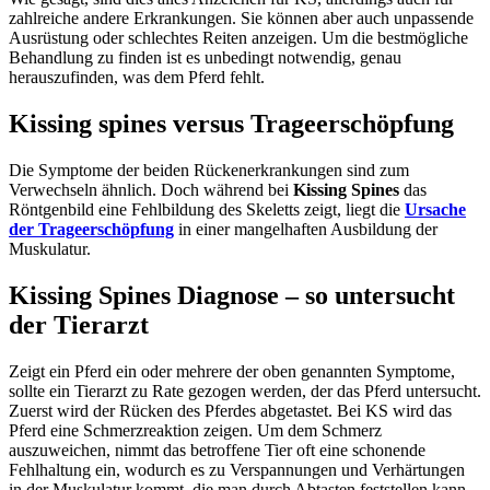
zahlreiche andere Erkrankungen. Sie können aber auch unpassende
Ausrüstung oder schlechtes Reiten anzeigen. Um die bestmögliche
Behandlung zu finden ist es unbedingt notwendig, genau
herauszufinden, was dem Pferd fehlt.
Kissing spines versus Trageerschöpfung
Die Symptome der beiden Rückenerkrankungen sind zum
Verwechseln ähnlich. Doch während bei
Kissing Spines
das
Röntgenbild eine Fehlbildung des Skeletts zeigt, liegt die
Ursache
der Trageerschöpfung
in einer mangelhaften Ausbildung der
Muskulatur.
Kissing Spines Diagnose – so untersucht
der Tierarzt
Zeigt ein Pferd ein oder mehrere der oben genannten Symptome,
sollte ein Tierarzt zu Rate gezogen werden, der das Pferd untersucht.
Zuerst wird der Rücken des Pferdes abgetastet. Bei KS wird das
Pferd eine Schmerzreaktion zeigen. Um dem Schmerz
auszuweichen, nimmt das betroffene Tier oft eine schonende
Fehlhaltung ein, wodurch es zu Verspannungen und Verhärtungen
in der Muskulatur kommt, die man durch Abtasten feststellen kann.