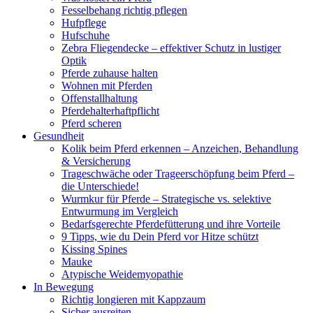
Fesselbehang richtig pflegen
Hufpflege
Hufschuhe
Zebra Fliegendecke – effektiver Schutz in lustiger
Optik
Pferde zuhause halten
Wohnen mit Pferden
Offenstallhaltung
Pferdehalterhaftpflicht
Pferd scheren
Gesundheit
Kolik beim Pferd erkennen – Anzeichen, Behandlung
& Versicherung
Trageschwäche oder Trageerschöpfung beim Pferd –
die Unterschiede!
Wurmkur für Pferde – Strategische vs. selektive
Entwurmung im Vergleich
Bedarfsgerechte Pferdefütterung und ihre Vorteile
9 Tipps, wie du Dein Pferd vor Hitze schützt
Kissing Spines
Mauke
Atypische Weidemyopathie
In Bewegung
Richtig longieren mit Kappzaum
Sicher ausreiten