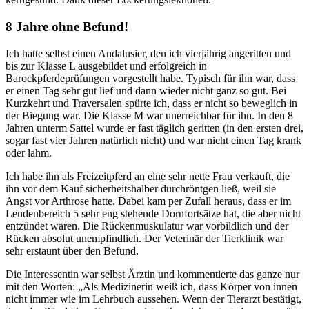
8 Jahre ohne Befund!
Ich hatte selbst einen Andalusier, den ich vierjährig angeritten und
bis zur Klasse L ausgebildet und erfolgreich in
Barockpferdeprüfungen vorgestellt habe. Typisch für ihn war, dass
er einen Tag sehr gut lief und dann wieder nicht ganz so gut. Bei
Kurzkehrt und Traversalen spürte ich, dass er nicht so beweglich in
der Biegung war. Die Klasse M war unerreichbar für ihn. In den 8
Jahren unterm Sattel wurde er fast täglich geritten (in den ersten drei,
sogar fast vier Jahren natürlich nicht) und war nicht einen Tag krank
oder lahm.
Ich habe ihn als Freizeitpferd an eine sehr nette Frau verkauft, die
ihn vor dem Kauf sicherheitshalber durchröntgen ließ, weil sie
Angst vor Arthrose hatte. Dabei kam per Zufall heraus, dass er im
Lendenbereich 5 sehr eng stehende Dornfortsätze hat, die aber nicht
entzündet waren. Die Rückenmuskulatur war vorbildlich und der
Rücken absolut unempfindlich. Der Veterinär der Tierklinik war
sehr erstaunt über den Befund.
Die Interessentin war selbst Ärztin und kommentierte das ganze nur
mit den Worten: „Als Medizinerin weiß ich, dass Körper von innen
nicht immer wie im Lehrbuch aussehen. Wenn der Tierarzt bestätigt,