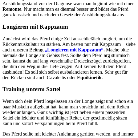
Ausbildungsstand vor der Diagnose war: man beginnt wie mit einer
Remonte
. Nur macht man es diesmal besser und bildet das Pferd
ganz klassisch und nach dem Gesetz der Ausbildungsskala aus.
Longieren mit Kappzaum
Zunächst wird das Pferd einige Zeit ausschließlich longiert, um die
Rückenmuskulatur zu stärken. Am besten nur mit Kappzaum – siehe
auch unseren Beitrag
„Longieren mit Kappzaum“
.
Mache bitte
niemals die Longe am Gebiss fest. Sollte dein Pferd arg stürmisch
sein, kannst du auf lang verschnallte Dreieckszügel zurückgreifen,
die ihm den Weg in die Tiefe zeigen. Auf keinen Fall dein Pferd
ausbinden! Es soll sich selbst ausbalancieren lernen. Sehr gut für
den Rücken sind auch Cavalettis oder
Equikinetik
.
Training unterm Sattel
Wenn sich dein Pferd losgelassen an der Longe zeigt und schon ein
paar Muskeln aufgebaut hat, kann man vorsichtig mit dem Reiten
wieder anfangen. Ganz wichtig ist jetzt neben einem passenden
Sattel ein leichter und feinfühliger Reiter, der geschmeidig sitzen
kann und sofort Verspannungen beim Pferd fühlt.
Das Pferd sollte mit leichter Anlehnung geritten werden, und immer