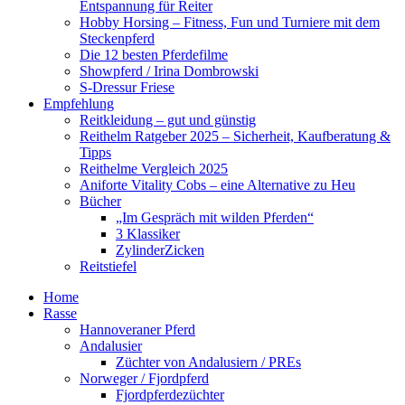
Entspannung für Reiter
Hobby Horsing – Fitness, Fun und Turniere mit dem
Steckenpferd
Die 12 besten Pferdefilme
Showpferd / Irina Dombrowski
S-Dressur Friese
Empfehlung
Reitkleidung – gut und günstig
Reithelm Ratgeber 2025 – Sicherheit, Kaufberatung &
Tipps
Reithelme Vergleich 2025
Aniforte Vitality Cobs – eine Alternative zu Heu
Bücher
„Im Gespräch mit wilden Pferden“
3 Klassiker
ZylinderZicken
Reitstiefel
Home
Rasse
Hannoveraner Pferd
Andalusier
Züchter von Andalusiern / PREs
Norweger / Fjordpferd
Fjordpferdezüchter