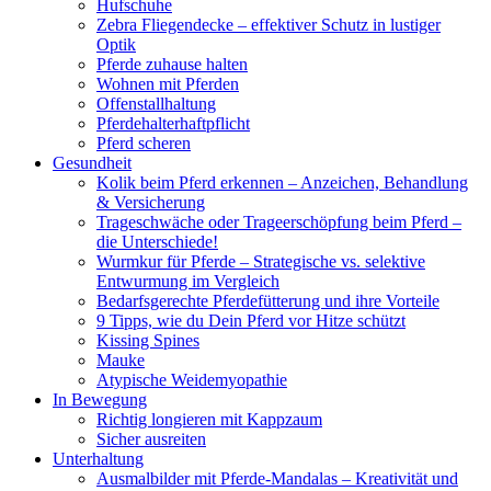
Hufschuhe
Zebra Fliegendecke – effektiver Schutz in lustiger
Optik
Pferde zuhause halten
Wohnen mit Pferden
Offenstallhaltung
Pferdehalterhaftpflicht
Pferd scheren
Gesundheit
Kolik beim Pferd erkennen – Anzeichen, Behandlung
& Versicherung
Trageschwäche oder Trageerschöpfung beim Pferd –
die Unterschiede!
Wurmkur für Pferde – Strategische vs. selektive
Entwurmung im Vergleich
Bedarfsgerechte Pferdefütterung und ihre Vorteile
9 Tipps, wie du Dein Pferd vor Hitze schützt
Kissing Spines
Mauke
Atypische Weidemyopathie
In Bewegung
Richtig longieren mit Kappzaum
Sicher ausreiten
Unterhaltung
Ausmalbilder mit Pferde-Mandalas – Kreativität und