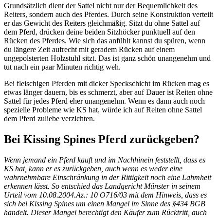
Grundsätzlich dient der Sattel nicht nur der Bequemlichkeit des
Reiters, sondern auch des Pferdes. Durch seine Konstruktion verteilt
er das Gewicht des Reiters gleichmäßig. Sitzt du ohne Sattel auf
dem Pferd, drücken deine beiden Sitzhöcker punktuell auf den
Rücken des Pferdes. Wie sich das anfühlt kannst du spüren, wenn
du längere Zeit aufrecht mit geradem Rücken auf einem
ungepolsterten Holzstuhl sitzt. Das ist ganz schön unangenehm und
tut nach ein paar Minuten richtig weh.
Bei fleischigen Pferden mit dicker Speckschicht im Rücken mag es
etwas länger dauern, bis es schmerzt, aber auf Dauer ist Reiten ohne
Sattel für jedes Pferd eher unangenehm. Wenn es dann auch noch
spezielle Probleme wie KS hat, würde ich auf Reiten ohne Sattel
dem Pferd zuliebe verzichten.
Bei Kissing Spines Pferd zurückgeben?
Wenn jemand ein Pferd kauft und im Nachhinein feststellt, dass es
KS hat, kann er es zurückgeben, auch wenn es weder eine
wahrnehmbare Einschränkung in der Rittigkeit noch eine Lahmheit
erkennen lässt. So entschied das Landgericht Münster in seinem
Urteil vom 10.08.2004.Az.: 10 O716/03 mit dem Hinweis, dass es
sich bei Kissing Spines um einen Mangel im Sinne des §434 BGB
handelt. Dieser Mangel berechtigt den Käufer zum Rücktritt, auch