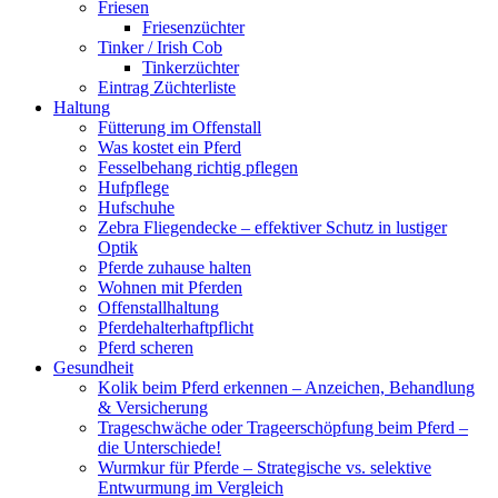
Friesen
Friesenzüchter
Tinker / Irish Cob
Tinkerzüchter
Eintrag Züchterliste
Haltung
Fütterung im Offenstall
Was kostet ein Pferd
Fesselbehang richtig pflegen
Hufpflege
Hufschuhe
Zebra Fliegendecke – effektiver Schutz in lustiger
Optik
Pferde zuhause halten
Wohnen mit Pferden
Offenstallhaltung
Pferdehalterhaftpflicht
Pferd scheren
Gesundheit
Kolik beim Pferd erkennen – Anzeichen, Behandlung
& Versicherung
Trageschwäche oder Trageerschöpfung beim Pferd –
die Unterschiede!
Wurmkur für Pferde – Strategische vs. selektive
Entwurmung im Vergleich