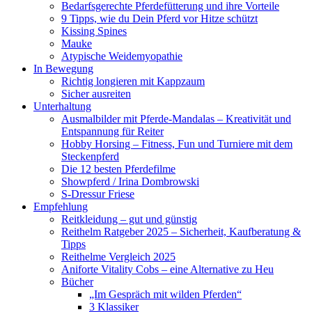
Bedarfsgerechte Pferdefütterung und ihre Vorteile
9 Tipps, wie du Dein Pferd vor Hitze schützt
Kissing Spines
Mauke
Atypische Weidemyopathie
In Bewegung
Richtig longieren mit Kappzaum
Sicher ausreiten
Unterhaltung
Ausmalbilder mit Pferde-Mandalas – Kreativität und
Entspannung für Reiter
Hobby Horsing – Fitness, Fun und Turniere mit dem
Steckenpferd
Die 12 besten Pferdefilme
Showpferd / Irina Dombrowski
S-Dressur Friese
Empfehlung
Reitkleidung – gut und günstig
Reithelm Ratgeber 2025 – Sicherheit, Kaufberatung &
Tipps
Reithelme Vergleich 2025
Aniforte Vitality Cobs – eine Alternative zu Heu
Bücher
„Im Gespräch mit wilden Pferden“
3 Klassiker